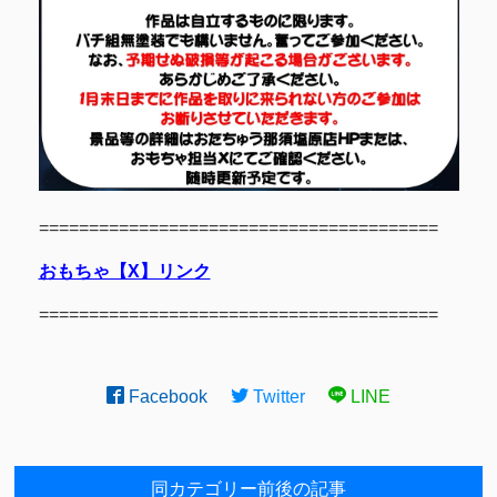
========================================
おもちゃ【X】リンク
========================================
Facebook
Twitter
LINE
同カテゴリー前後の記事