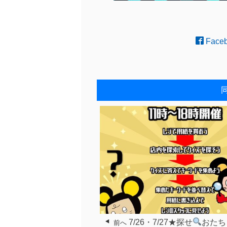
Face
7/26・7/27★探せ
おたち
前へ