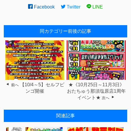
Facebook
Twitter
LINE
同カテゴリー前後の記事
【10/4～5】セルフビ
★《10月25日～11月3日》
前へ
ンゴ開催
おたちゅう那須塩原店1周年
イベント★
次へ
関連記事