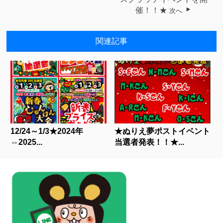
催！！★
次へ
関連記事
12/24～1/3★2024年
★ぬりえ夢ポストイベント
⇔2025...
当選者発表！！★...