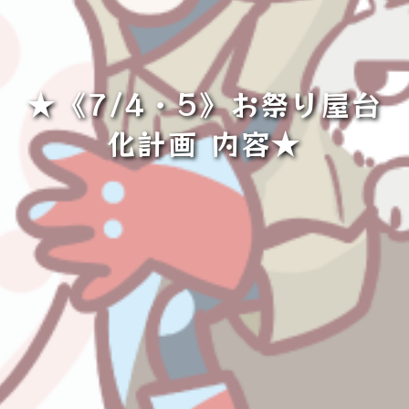
★《7/4・5》お祭り屋台
化計画 内容★