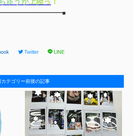
ち
ゅ
う
が
上
陸
っ
！
━━━━━━━━━━━■
book
Twitter
LINE
同カテゴリー前後の記事