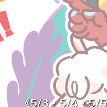
《5/3・5/4・