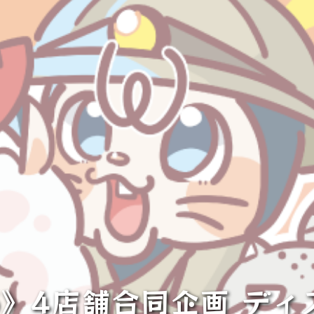
5/5》4店舗合同企画 デ