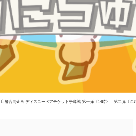
/5》4店舗合同企画 ディズニーペアチケット争奪戦 第一弾《14時》 第二弾《21