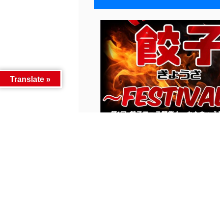
Translate »
3/7 3/8 ［2日間］餃子祭り開催&..