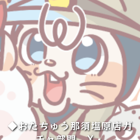
◆おたちゅう那須塩原店ガ
チャ部門 X・