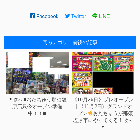
Facebook
Twitter
LINE
同カテゴリー前後の記事
■おたちゅう那須塩
《10月26日》プレオープン
前へ
原店只今オープン準備
｜《11月2日》グランドオ
中！！■
ープン
おたちゅうが那須
塩原市にやってくる！
次へ